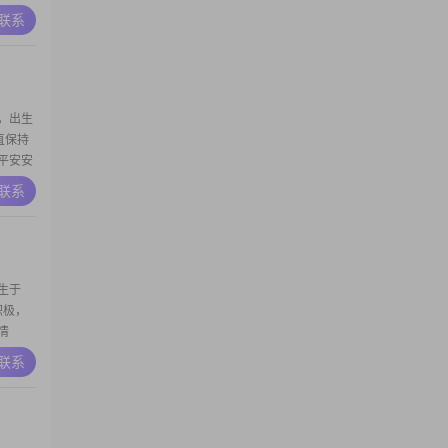
5000
A联系
个简单
学历不
，出生
一直保持
平安安
#我目前
A联系
以下，
是大专，
生于
观积极，
情
真诚相
A联系
，善良与
在日常生