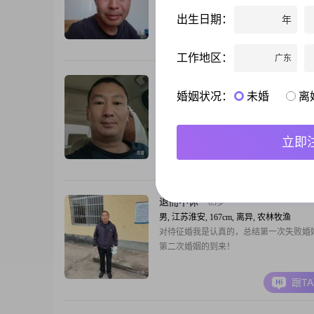
178，体重145；上段婚姻没要孩子，未
出生日期：
年
打算要孩子。人生无法重新来过，落子无
过往，过日子，度余生。希望能认识到有
跟T
格局、有温度的你。
工作地区：
广东
快乐的我
49岁
婚姻状况：
未婚
离
男, 江苏淮安, 175cm, 离异, 后勤
在茫茫人海找个相知相爱的，平平淡淡的
心的过完幸福的一生，我来了
立即
跟T
退而不休
63岁
男, 江苏淮安, 167cm, 离异, 农林牧渔
对待征婚我是认真的，总结第一次失败婚
第二次婚姻的到来！
跟T