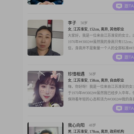
##3002##
跟T
李子
50岁
女, 江苏淮安, 152cm, 离异, 其他职业
大家好，我是一位来自江苏淮安的女士，
1976年##3002##虽然我的身高只有152c
信，身高并不是衡量一个人的全部标准##30
性格温柔体贴，善解人意，总是能设身处
跟T
他人的感受##3002##我热爱生活，享受
下，对未来充满期待##3002##在事业上
就，努力工作，虽然月
珍惜相遇
56岁
女, 江苏淮安, 158cm, 离异, 自由职业
嗨，你好呀！我是一位来自江苏淮安的女
于1970年##3002##虽然我已经步入中年
保持着年轻的心态和活力##3002##我的身
158cm，不算特别高，但我相信，身高并
跟T
一个人的全部标准##3002##我目前的工
3001到5000元之间，虽然不算特别富裕
我过上舒适的生活##3
我心向阳
48岁
男, 江苏淮安, 178cm, 离异, 政府机构