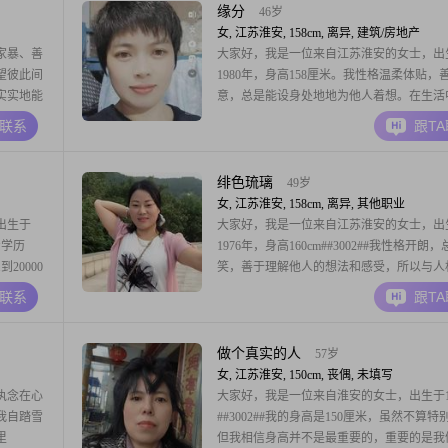
缘分
46岁
女, 江苏淮安, 158cm, 离异, 建筑/房地产
家暴、善
大家好，我是一位来自江苏淮安的女士，出
望彼此间
1980年，身高158厘米。我性格温柔体贴，
实实地能
意，总是能设身处地地为他人着想。在生活
开朗爱笑，随和易相处，真诚可靠，朋友们
A联系
跟T
欢和我在一起。我的学历是中专，目前在淮
作，月收入在3000元以下。虽然收入不高，
足常乐，更注重生活的质量和与家人朋友的
绯色琉璃
49岁
光。我
女, 江苏淮安, 158cm, 离异, 其他职业
出生于
大家好，我是一位来自江苏淮安的女士，出
专学历
1976年，身高160cm##3002##我性格开朗
到20000
笑，善于理解他人的想法和感受，所以与人
己是一个温
来非常融洽##3002##在生活中，我独立且
A联系
跟T
在生活中，
爱每一天，享受生活中的每一个小确幸##300
种乐观积
对待人际关系非常真诚，相信真诚是建立稳
的基础##3002##我注
做个真实的人
57岁
女, 江苏淮安, 150cm, 丧偶, 未填写
执念在心
大家好，我是一位来自淮安的女士，出生于19
我自踏雪
##3002##我的身高是150厘米，虽然不算特
里
但我相信身高并不是最重要的，重要的是我