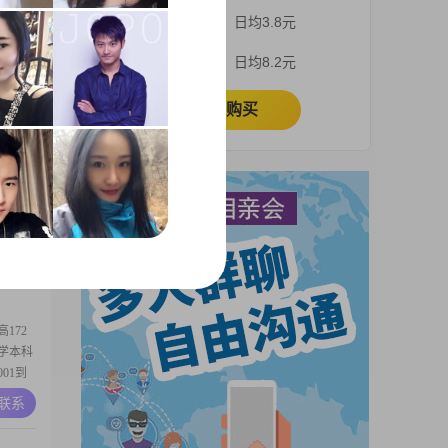
现在的
3个月
日均3.8元
，善解
的感
A联系
1个月
日均8.2元
从不计
感交流
立即购买
生活的
，单身
爱我的人
A联系
172
学本科
01到
三观一
A联系