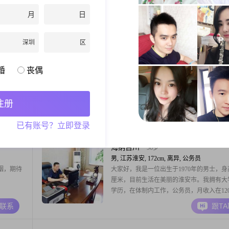
来也基本不
1970年，身高168厘米。我的学历是中专，
月
日
悔，不念
工作月收入在3000元以下。我性格温柔体贴
思想、有
人意，总是愿意倾听他人的心声，理解他人
A联系
跟T
受。在生活中，我随和易相处，真诚可靠，
深圳
区
较一时的得失，更看重的是人与人之间的情
和相互理解。我非常重视家庭，认为家庭是
随心
56岁
婚
丧偶
重心，
女, 江苏淮安, 165cm, 离异, 商务经理
，开开心
性格温柔，不主动社交，除了工作就是在家
离异，孩跟爸住一起##3002##希望一个懂
注册
在这里出现##3002##
A联系
跟T
已有账号？立即登录
海纳百川
56岁
男, 江苏淮安, 172cm, 离异, 公务员
姻，期待
大家好，我是一位出生于1970年的男士，身高
厘米，目前生活在美丽的淮安市。我拥有大
学历，在体制内工作，公务员，月收入在120
20000元之间。想要寻找一个温柔善良体贴
A联系
跟T
致的女性共度余生。