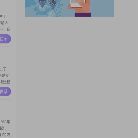
生于
善解人
中，我
都很喜
A联系
安工
但我知
相处时
生于
，总是爱
相处起
自信，热
A联系
2##我
固关系
69年
别高，
们的内