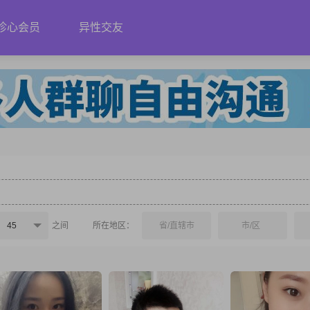
珍心会员
异性交友
45
之间
所在地区：
省/直辖市
市/区