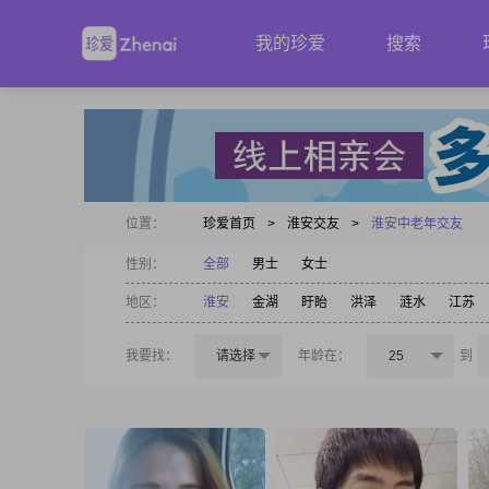
我的珍爱
搜索
位置：
珍爱首页
>
淮安交友
>
淮安中老年交友
性别：
全部
男士
女士
地区：
淮安
金湖
盱眙
洪泽
涟水
江苏
我要找：
请选择
年龄在：
25
到