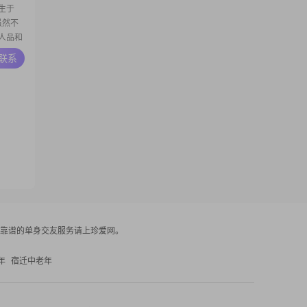
生于
，虽然不
人品和
00元以
A联系
的心，
是高中及
靠谱的单身交友服务请上珍爱网。
年
宿迁中老年