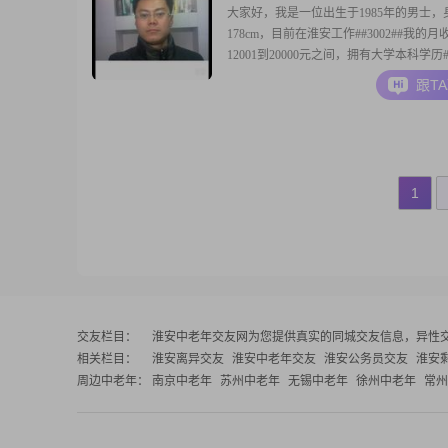
大家好，我是一位出生于1985年的男士，
178cm，目前在淮安工作##3002##我的月
12001到20000元之间，拥有大学本科学历##
我性格稳重可靠，责任感强，对待事物总
跟T
容，真诚待人##3002##我非常注重事业
力在工作中追求卓越##3002##在生活中
康养生，喜欢
1
交友栏目：
淮安中老年交友网
为您提供真实的同城交友信息，异性
相关栏目：
淮安离异交友
淮安中老年交友
淮安公务员交友
淮安
周边中老年：
南京中老年
苏州中老年
无锡中老年
徐州中老年
常州