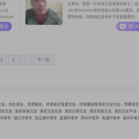
身高
大家好，我是一位来自江苏淮安的男士，出
收入在
1981年##3002##我的身高大约是168厘米
3002##
算特别高，但我相信身高并不是最重要的，
是耐心包
能力才是关键##3002##目前我的月收入在30
A联系
跟T
的成功，努
下，虽然收入不算高，但我有一颗勤俭节约
，我热爱健
懂得如何合理规划生活##3002##我的学历
以下，但我认为学历并不是
2
3
...
下一页
交友、找女朋友、找男朋友、帅哥美女富婆交友、同城邂逅等
淮安交友约会，想要真实
剩女交友
淮安单身交友
淮安交友信息
淮安白领交友
淮安百姓交友
淮安交友平台
中老年
镇江中老年
连云港中老年
盐城中老年
扬州中老年
南通中老年
泰州中老