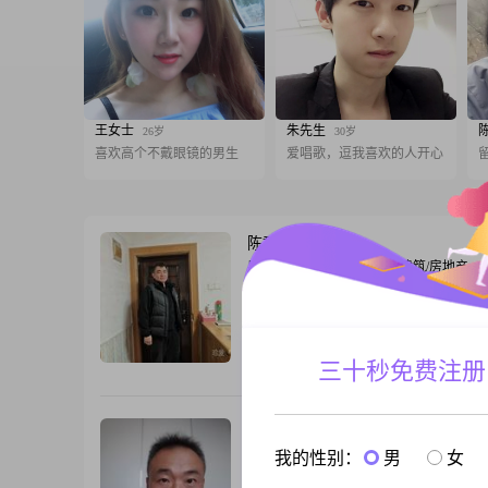
王女士
朱先生
26岁
30岁
喜欢高个不戴眼镜的男生
爱唱歌，逗我喜欢的人开心
陈群
49岁
男, 江苏淮安, 170cm, 离异, 建筑/房地产
大家好，我是1977年出生的男士，今年身
170cm##3002##我的月收入在8001到120
间，目前的工作地点在淮安##3002##我
中及以下##3002##在性格方面，我是一
三十秒免费注册
跟T
的人，平时做事稳重可靠##3002##我比
庭，认为家庭是很重要的部分##3002##
格随和
似曾相识
48岁
男, 江苏淮安, 178cm, 离异, 工程师
我的性别：
男
女
在江苏淮安工作。1978年出生，大学本科