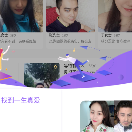
陈女士
张先生
于女士
31岁
28岁
34岁
留言看不到，请联系红娘
风趣幽默稳重踏实，好交友
精分逗比 贪吃微胖
等待有缘人
53岁
男, 江苏淮安, 168cm, 离异, 操作工人
高
大家好，我是一位来自淮安的男士，出生于19
00元这个区
年，身高168cm。我在淮安有着稳定的工作
的学历是高
入在50000元以上。虽然我的学历是高中及
个责任感强
但我一直以稳重可靠、责任感强为自己的生
 找到一生真爱
A联系
跟T
较看重家
则。在生活中，我是乐观积极的，总是能看
我平时的性
的积极面。我性格随和易相处，与人交往时
诚相待，从不计较一时的得失。我非常重视
喜欢
56岁
认为
女, 江苏淮安, 168cm, 离异, 自由职业
，身高
大家好，我是一位来自江苏淮安的女士，出