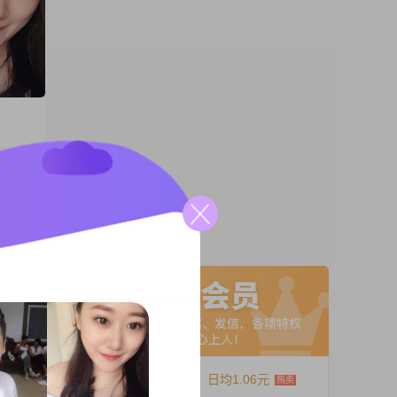
73
，月收
以下，
活准
A联系
到事情
总是真
家庭，
12个月
日均1.06元
生于