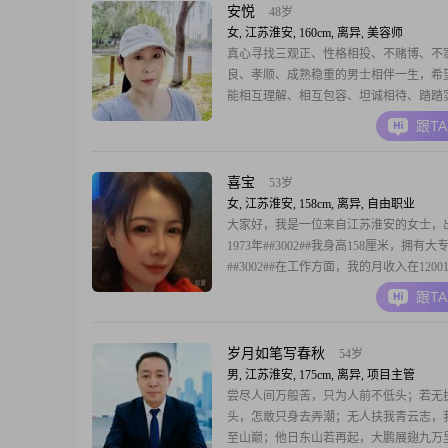
安悦
48岁
女, 江苏淮安, 160cm, 离异, 美容师
真心寻找三观正、性格相投、不赌博、不
良、孝顺、成熟稳重的男士相伴一生，希
能相互理解、相互包容、坦诚相待、踏踏
在一起真心过日子的。非诚勿扰……
跟T
喜宝
53岁
女, 江苏淮安, 158cm, 离异, 自由职业
大家好，我是一位来自江苏淮安的女士，
1973年##3002##我身高158厘米，拥有大
##3002##在工作方面，我的月收入在12001
元之间##3002##说到性格，我自认为自
跟T
柔体贴##3001##善解人意的人##3002##
我总是以开朗爱笑的态度去面对一切，这
极的
岁月如笔写春秋
54岁
男, 江苏淮安, 175cm, 离异, 项目主管
尝尽人间万般苦，只为人前不低头；若无
头，怎敢只身去弄潮；无人扶我青云志，
至山巅；他日东山若再起，大鹏展翅九万