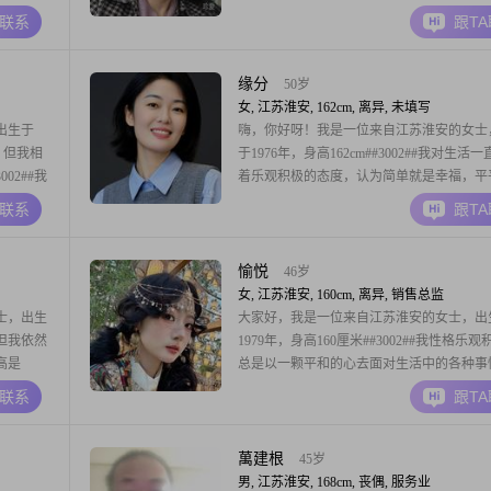
心是否契合##3002##我目前的月收入在3001到
A联系
跟T
元之间，虽然不算特别富裕，但足够维持一
而幸福的生活##3002##我中专毕业，虽然
高，但我一直在努力提
缘分
50岁
女, 江苏淮安, 162cm, 离异, 未填写
出生于
嗨，你好呀！我是一位来自江苏淮安的女士
m，但我相
于1976年，身高162cm##3002##我对生活
02##我
着乐观积极的态度，认为简单就是幸福，平
地地理解
##3001##快快乐乐就是最大的福分##3002#
A联系
跟T
每一个当
在淮安工作，收入虽然不算高，每月3000元
，我追求成
但我知足常乐，够用就好##3002##我学历
在这个社会上
愉悦
46岁
女, 江苏淮安, 160cm, 离异, 销售总监
士，出生
大家好，我是一位来自江苏淮安的女士，出
，但我依然
1979年，身高160厘米##3002##我性格乐
高是
总是以一颗平和的心去面对生活中的各种事
不是衡量
##3002##我随和易相处，与人交往时总是
A联系
跟T
作收入在
待，从不计较一时的得失##3002##我认为
，但足以让
理解是人与人之间最宝贵的桥梁##3002##
活中，我善解人意，能够设身
萬建根
45岁
男, 江苏淮安, 168cm, 丧偶, 服务业