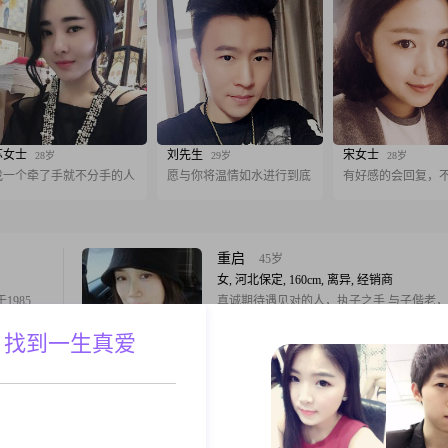
苏女士
刘先生
宋女士
28岁
29岁
28岁
找一个牵了手就不分手的人
愿与你将温情如水进行到底
有好感的会回复，
重启
45岁
女, 河北保定, 160cm, 离异, 经销商
985
真诚期待遇见对的人，执子之手 与子偕老
0元以下，
扰
 找到一生真爱
我的学历是
，努力提
A联系
跟T
最为突出的
我总是能够
梦梦
56岁