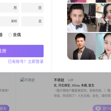
女, 河北保定, 165cm, 丧偶, 店员
多要求，
宁愿骄傲的孤单，绝不委屈的喜欢！希望能
月
日
遇到余生相伴！
深圳
区
A联系
跟T
婚
丧偶
心若菩提
34岁
女, 河北保定, 156cm, 离异, 小学教师
，愿和你
我想要无拘无束的活着，做自己想做的事。
注册
帆，才知道每个人都不能随心所欲，任性而
想找一个有责任肯担当的他，一起走完后半
已有账号？立即登录
A联系
跟T
不将就
34岁
女, 河北保定, 163cm, 未婚, 医生
兵哥哥！
（我只想找户籍是保定的，其他勿扰。）我
你说，你迟到了！人生太短，余生，请珍惜
A联系
跟T