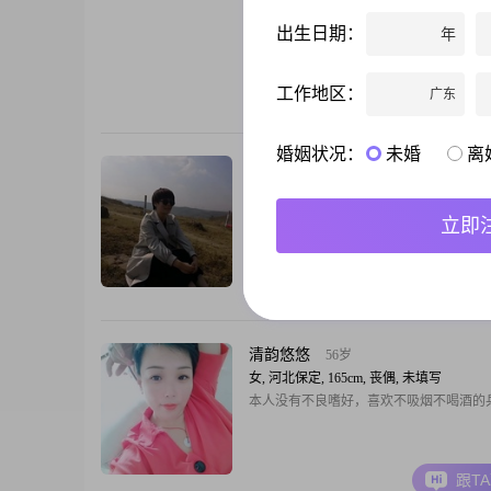
女, 河北保定, 168cm, 未婚, 店员
生活简单实在，真诚交友，对另一半没太
出生日期：
年
踏实就行
工作地区：
广东
跟T
婚姻状况：
未婚
离
等一个人
38岁
女, 河北保定, 162cm, 离异, 会计
我在涞水，愿你早一点儿到来！生活不易
立即
齐头并进！
跟T
清韵悠悠
56岁
女, 河北保定, 165cm, 丧偶, 未填写
本人没有不良嗜好，喜欢不吸烟不喝酒的
跟T