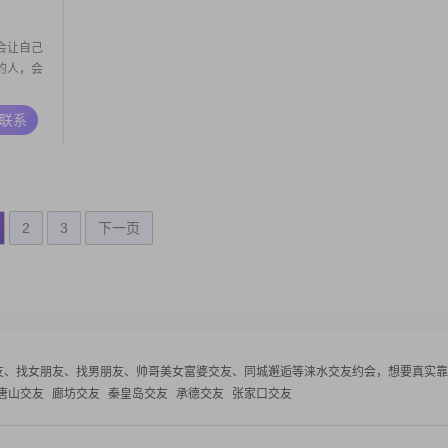
会让自己
的人，会
A联系
2
3
下一页
友、找女朋友、找男朋友、帅哥美女富婆交友、同城邂逅等
涞水交友约会，想要真实靠
唐山交友
廊坊交友
秦皇岛交友
承德交友
张家口交友