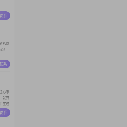
A联系
筋扒皮
初心）
A联系
任心事
，就开
中医经
希望我
A联系
上班，