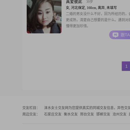
真爱彼此
39岁
女, 河北保定, 160cm, 离异, 未填写
二婚的男女没什么不好，因为所经历的，
更成熟，清楚自己想要的是什么。遇到对
懂得更加珍惜。
跟T
1
交友栏目：
涞水女士交友网
为您提供真实的同城交友信息，异性交
周边交友：
石家庄交友
衡水交友
邢台交友
邯郸交友
沧州交友