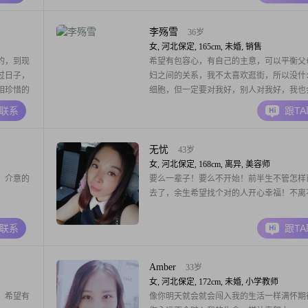
李殇雪
36岁
女, 河北保定, 165cm, 未婚, 销售
的，到现
希望有包容心，有自己的主意，可以平衡父
过日子，
妇之间的关系，我不太喜欢逛街，所以没什
相珍惜的
细胞，但一定要对我好，别人对我好，我也
高中的儿
人好的，我很好相处的，离异勿扰
A联系
跟T
无忧
43岁
女, 河北保定, 168cm, 离异, 美容师
，介意的
要么一辈子！要么不开始！前半生不管怎样
去了，余生希望找个对的人开心幸福！不离
A联系
跟T
Amber
33岁
女, 河北保定, 172cm, 未婚, 小学教师
，希望有
像你明天就会就会闯入我的生活一样满怀期