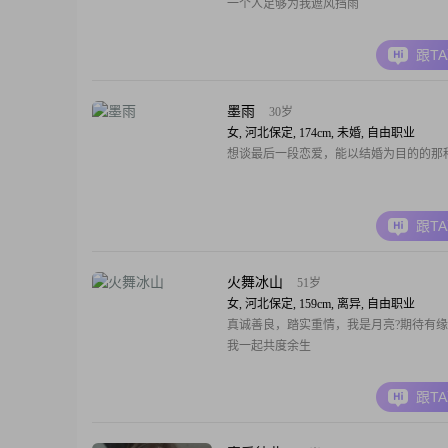
一个人足够为我遮风挡雨
跟T
墨雨
30岁
女, 河北保定, 174cm, 未婚, 自由职业
想谈最后一段恋爱，能以结婚为目的的那
跟T
火舞冰山
51岁
女, 河北保定, 159cm, 离异, 自由职业
真诚善良，踏实重情，我是月亮?期待有
我一起共度余生
跟T