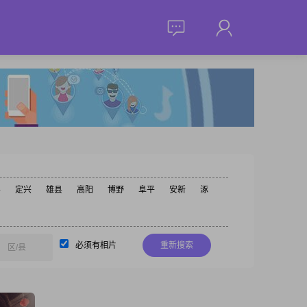
县
定兴
雄县
高阳
博野
阜平
安新
涿
必须有相片
重新搜索
区/县