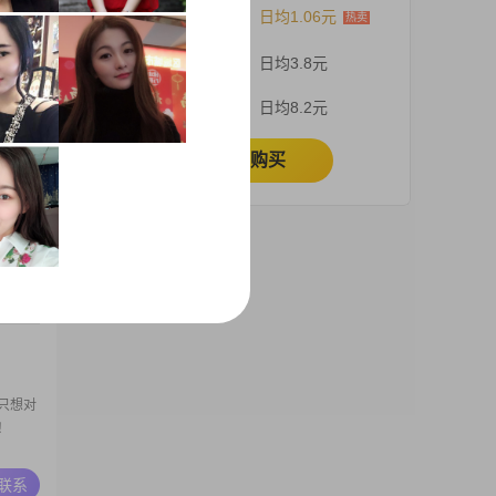
12个月
日均1.06元
在这里
3个月
日均3.8元
A联系
1个月
日均8.2元
立即购买
历尽千
为。我
生。
A联系
只想对
！
A联系