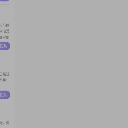
母与媳
么浪漫
会对别
A联系
已经过
不弃！
A联系
待，像