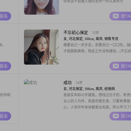
你永远不会踏入我的生命一样认真努力
A联系
跟T
不忘初心保定
33岁
女, 河北保定, 160cm, 离异, 销售专员
种。
路要自己一步步走，苦要自己一口口吃，抽
才能脱胎换骨，除此之外没有捷径。(不忘
A联系
跟T
成功
54岁
女, 河北保定, 166cm, 离异, 经销商
缘的你和
我真实年龄45岁属兔，想找过日子的，有责
业心的人为伴，我喜欢做生意，只要有事做
心，人到中年身体都爱出毛病，所以学习了
络疏通，是为了家人健康才学习的，，所以
A联系
跟T
的家人远离药物，，，，现在我在北京公司
部门经理