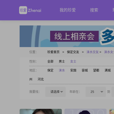
我的珍爱
搜索
位置：
珍爱首页
>
保定交友
>
涞水交友
>
涞水女
性别：
全部
男士
女士
地区：
保定
涞水
安国
容城
望都
满城
州
河北
我要找：
请选择
年龄在：
25
到