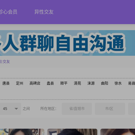
珍心会员
异性交友
士交友
唐县
定州
高碑店
蠡县
顺平
清苑
涞源
曲阳
徐水
易
45
之间
所在地区：
省/直辖市
市/区