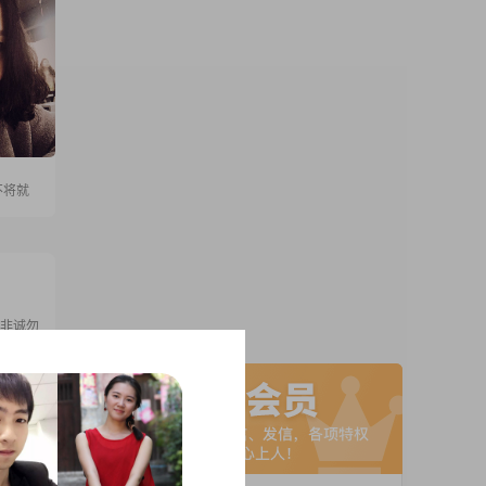
不将就
，非诚勿
A联系