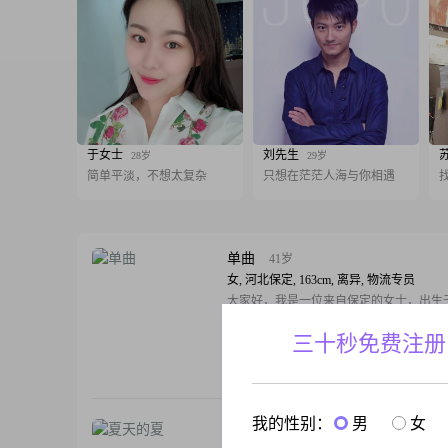
于女士
刘先生
28岁
29岁
简单平淡，不想太复杂
只想在茫茫人海与你相遇
单曲
41岁
女, 河北保定, 163cm, 离异, 物流专员
大家好，我是一位来自保定的女士，出生于1
年，身高163cm##3002##我的收入在300
三十秒免费注册
目前从事一份稳定的工作##3002##虽然
高中及以下，但我一直保持着学习的热情
跟T
升自己的能力和素质##3002##我性格中
特点是富有同理心和善解人意##3002##
我的性别：
男
女
站在他人的角度
夏天的夏
39岁