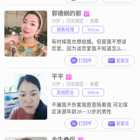
郭德纲的郭
29岁  |  河北保定  |  未婚
销售经理
162cm
有时候我也想结婚。但是我不想谈
恋爱。因为谈恋爱我不知道怎么去
爱他，而结婚后我知道我会忠诚于
打招呼
发留言
他。
平平
36岁  |  河北保定  |  未婚
其他职业
160cm
不骗我不伤害我愿意陪着我 河北保
定涞源年龄28－33岁的男性
打招呼
发留言
余生眷侣