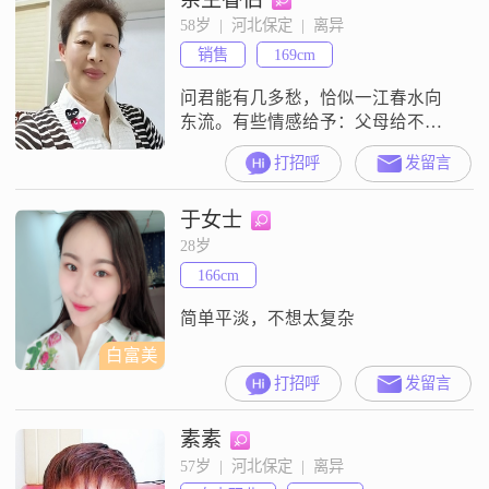
58岁  |  河北保定  |  离异
销售
169cm
问君能有几多愁，恰似一江春水向
东流。有些情感给予：父母给不
了、儿女给不来了、朋友给不了。
打招呼
发留言
唯独知心人可以给填补空缺。等缘
的我，有缘的你，希望我们在2019
于女士
相遇相知，余生有伴、有欢笑、有
温暖、阳光下月光下有你我。
28岁
166cm
简单平淡，不想太复杂
白富美
打招呼
发留言
素素
57岁  |  河北保定  |  离异