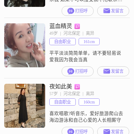
了
打招呼
发留言
蓝血精灵
49岁  |  河北保定  |  离异
自由职业
161cm
平平淡淡简简单单，请不要轻易说
爱我因为我会当真
打招呼
发留言
夜如此美
57岁  |  河北保定  |  离异
自由职业
160cm
喜欢唱歌?听音乐，爱好旅游爬山去
海边游泳和自己心爱的人长相厮守
打招呼
发留言