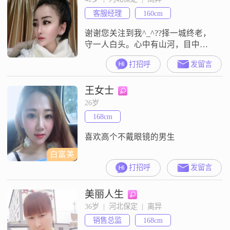
客服经理
160cm
谢谢您关注到我^_^??择一城终老，
守一人白头。心中有山河，目中皆
是我^_^????冷暴力、疑心病重、嗜
打招呼
发留言
酒如命、和其他异性没有距离感的
男生不考虑。??
王女士
26岁
168cm
喜欢高个不戴眼镜的男生
白富美
打招呼
发留言
美丽人生
36岁  |  河北保定  |  离异
销售总监
168cm