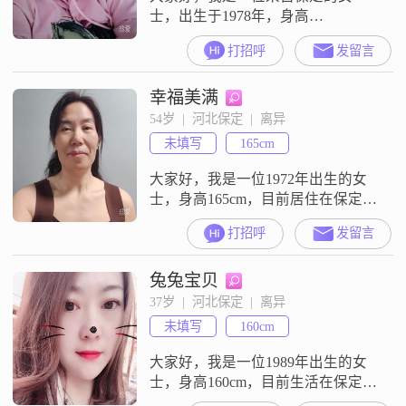
士，出生于1978年，身高
159cm##3002##我的收入在3000元以
打招呼
发留言
下，目前从事一份稳定的工作
##3002##虽然我的学历是高中及以
幸福美满
下，但我相信一个人的品质和能力
并不完全取决于学历##3002##我性
54岁  |  河北保定  |  离异
格善解人意，富有同理心，总是能
未填写
165cm
站在别人的角度考虑问题##3002##
我对待感情真诚可靠
大家好，我是一位1972年出生的女
士，身高165cm，目前居住在保定
##3002##我的月收入在5001到8000
打招呼
发留言
元之间，拥有大专学历##3002##在
性格方面，我自认为是一个温柔体
兔兔宝贝
贴##3001##善解人意的人##3002##
我喜欢开朗地笑，对周围的人和事
37岁  |  河北保定  |  离异
都保持一种细腻敏感的态度
未填写
160cm
##3002##生活中，我总是保持乐观
大家好，我是一位1989年出生的女
士，身高160cm，目前生活在保定
##3002##我拥有大专学历，在工作