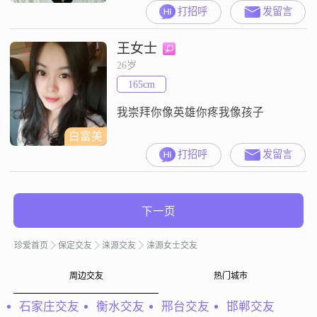
打招呼
发留言
王女士
26岁
165cm
我崇拜你像英雄你疼我像孩子
白富美
打招呼
发留言
下一页
珍爱首页
保定交友
涞源交友
涞源女士交友
周边交友
热门城市
石家庄交友
衡水交友
邢台交友
邯郸交友