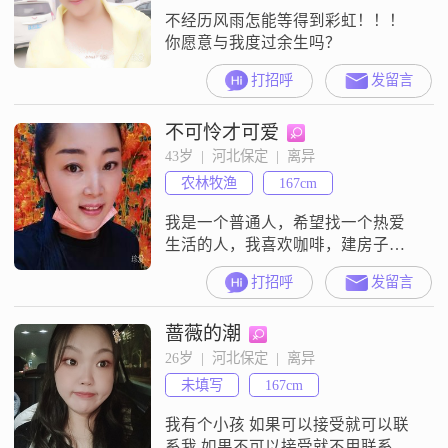
不经历风雨怎能等得到彩虹！！！
你愿意与我度过余生吗？
打招呼
发留言
不可怜才可爱
43岁  |  河北保定  |  离异
农林牧渔
167cm
我是一个普通人，希望找一个热爱
生活的人，我喜欢咖啡，建房子，
养花种菜
打招呼
发留言
蔷薇的潮
26岁  |  河北保定  |  离异
未填写
167cm
我有个小孩 如果可以接受就可以联
系我 如果不可以接受就不用联系我