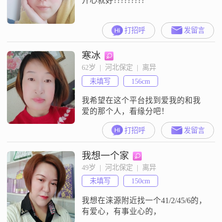
开心就好?????????
打招呼
发留言
寒冰
62岁  |  河北保定  |  离异
未填写
156cm
我希望在这个平台找到爱我的和我
爱的那个人，看缘分吧！
打招呼
发留言
我想一个家
49岁  |  河北保定  |  离异
未填写
150cm
我想在涞源附近找一个41/2/45/6的，
有爱心，有事业心的，