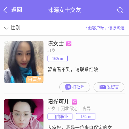
返回
涞源女士交友
性别
下载客户端，便捷沟通
陈女士
31岁
162cm
留言看不到，请联系红娘
白富美
打招呼
发留言
阳光可儿
50岁  |  河北保定  |  离异
自由职业
159cm
大家好，我是一位来自保定的女