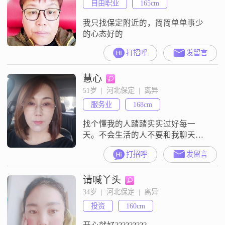
自由职业
165cm
我只找保定附近的，简简单单事少
的心态好的
打招呼
发留言
慧心
51岁  |  河北保定  |  离异
服务业
168cm
找个懂我的人踏踏实实过好每一
天。不会生活的人不要和我聊天。
我有时间也不会浪费在无聊的事儿
打招呼
发留言
上。最是属?的朋友找我聊天。
请喊丫头
34岁  |  河北保定  |  离异
投资
160cm