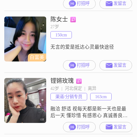
打招呼
发留言
中勤奋努力，月收入在3001到5000
元之间##3002##我性格温和，善解
陈女士
人意，总是能站在他人的角度考虑
问题，富有同理心##3002##我对待
27岁
人际关系真诚可靠，从不虚伪做
150cm
作，相信真诚是建立良好关系的基
础##300
无言的爱是抵达心灵最快途径
白富美
打招呼
发留言
铿锵玫瑰
42岁  |  河北保定  |  离异
渠道/分销专员
163cm
融洽 舒适 视每天都是新一天也是最
后一天 懂珍惜 有感恩心 真诚善良的
来打招呼 模棱两可的勿扰 谢谢！
打招呼
发留言