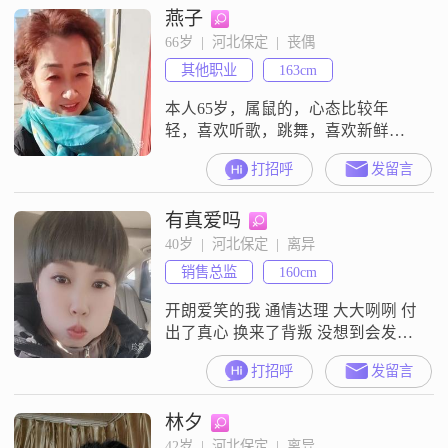
燕子
66岁  |  河北保定  |  丧偶
其他职业
163cm
本人65岁，属鼠的，心态比较年
轻，喜欢听歌，跳舞，喜欢新鲜事
物，会打麻将，不抽烟，不喝酒，
打招呼
发留言
退休多年，自己住，以前照顾孙
子，孙子一直也没找，现在孙子上
有真爱吗
高中了，没有什么负担，想找个老
伴共度余生##3002##这种事情主要
40岁  |  河北保定  |  离异
看缘分，如果非要有个条件的话，
销售总监
160cm
我希望是##2014####2014##退休有
养老金，开朗点，爱好广泛，最
开朗爱笑的我 通情达理 大大咧咧 付
出了真心 换来了背叛 没想到会发生
在自己身上但是事实已经真实有效
打招呼
发留言
啦
林夕
42岁  |  河北保定  |  离异