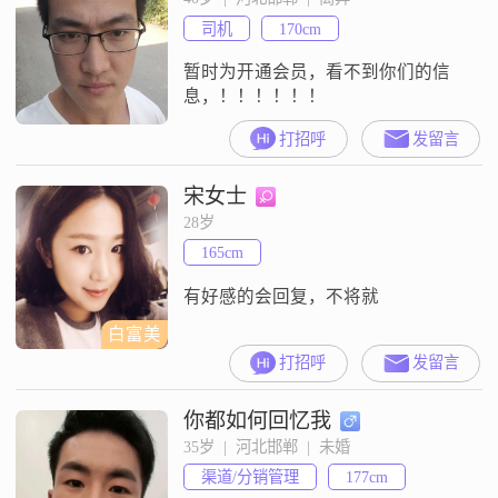
司机
170cm
暂时为开通会员，看不到你们的信
息，！！！！！！
打招呼
发留言
宋女士
28岁
165cm
有好感的会回复，不将就
白富美
打招呼
发留言
你都如何回忆我
35岁  |  河北邯郸  |  未婚
渠道/分销管理
177cm