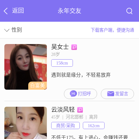
返回
永年交友
性别
下载客户端，便捷沟通
吴女士
28岁
158cm
遇到就是缘分，不轻易放弃
白富美
打招呼
发留言
云淡风轻
45岁  |  河北邯郸  |  离异
商贸/采购
162cm
不低于175，有上进心，会赚钱还要