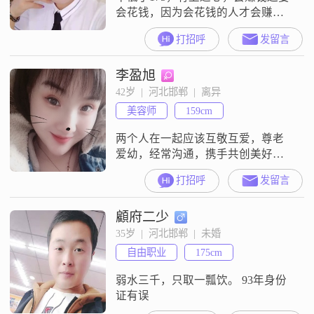
会花钱，因为会花钱的人才会赚
钱！2020年来了，快点把我这个爱
打招呼
发留言
花钱的主娶回家吧
李盈旭
42岁  |  河北邯郸  |  离异
美容师
159cm
两个人在一起应该互敬互爱，尊老
爱幼，经常沟通，携手共创美好未
来！
打招呼
发留言
顧府二少
35岁  |  河北邯郸  |  未婚
自由职业
175cm
弱水三千，只取一瓢饮。 93年身份
证有误