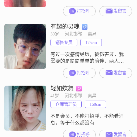
打招呼
发留言
有趣的灵魂
30岁  |  河北邯郸  |  离异
销售专员
175cm
有过一次感情经历，被伤害过，我
需要的是简简单单的陪伴，两人在
一起最重要的是开心。彼此都有对
打招呼
发留言
方，为对方着想，都有一颗陪你到
老的心。
轻如蝶舞
41岁  |  河北邯郸  |  离异
仓库管理员
160cm
不是会员，不能打招呼，不能看消
息，等于什么都没有
打招呼
发留言