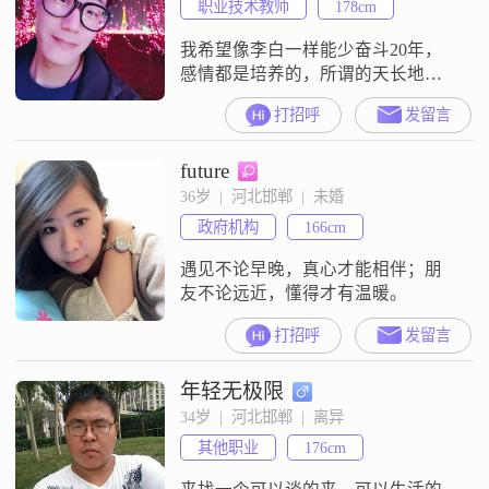
职业技术教师
178cm
我希望像李白一样能少奋斗20年，
感情都是培养的，所谓的天长地久
也是需要有个家的，
打招呼
发留言
future
36岁  |  河北邯郸  |  未婚
政府机构
166cm
遇见不论早晚，真心才能相伴；朋
友不论远近，懂得才有温暖。
打招呼
发留言
年轻无极限
34岁  |  河北邯郸  |  离异
其他职业
176cm