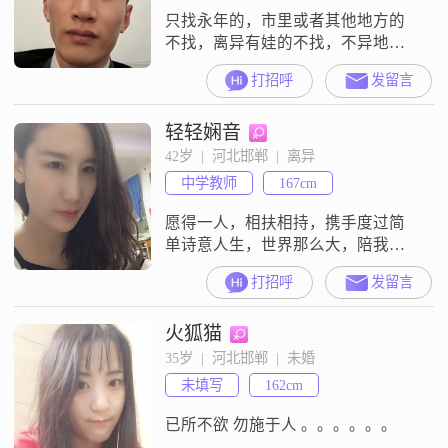
只找永年的，市里或者其他地方的
不找，离异有娃的不找，不异地。
谢谢各位垂爱
打招呼
发留言
轻轻娴音
42岁  |  河北邯郸  |  离异
中学教师
167cm
愿得一人，相扶相持，携手度过简
单诗意人生，世界那么大，陪我去
看看。
打招呼
发留言
火狐猫
35岁  |  河北邯郸  |  未婚
未填写
162cm
已所不欲 勿施于人 。。。。。。