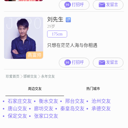
但还是相信善良，憧憬生活
打招呼
发留言
刘先生
29岁
175cm
只想在茫茫人海与你相遇
高富帅
打招呼
发留言
珍爱首页
邯郸交友
永年交友
周边交友
热门城市
石家庄交友
衡水交友
邢台交友
沧州交友
唐山交友
廊坊交友
秦皇岛交友
承德交友
保定交友
张家口交友