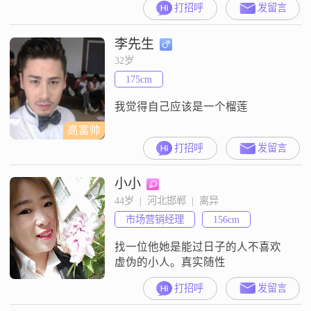
打招呼
发留言
李先生
32岁
175cm
我觉得自己应该是一个榴莲
高富帅
打招呼
发留言
小小
44岁  |  河北邯郸  |  离异
市场营销经理
156cm
找一位他她是能过日子的人不喜欢
虚伪的小人。真实随性
打招呼
发留言