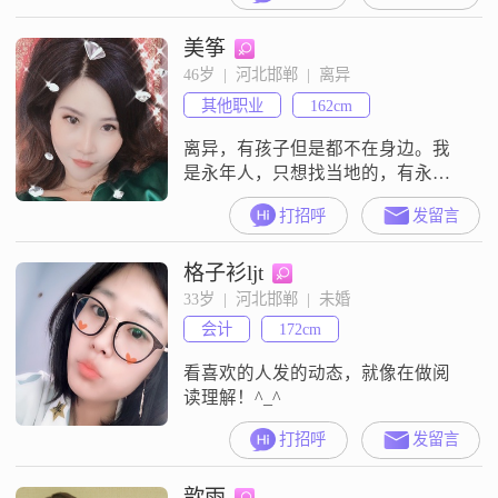
美筝
46岁  |  河北邯郸  |  离异
其他职业
162cm
离异，有孩子但是都不在身边。我
是永年人，只想找当地的，有永年
的朋友可以给我留言
打招呼
发留言
格子衫ljt
33岁  |  河北邯郸  |  未婚
会计
172cm
看喜欢的人发的动态，就像在做阅
读理解！^_^
打招呼
发留言
歆雨