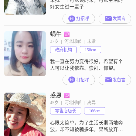
来找一个可以谈的来，可以生活的
好女生过一辈子
打招呼
发留言
蜗牛
37岁  |  河北邯郸  |  未婚
政府机构
158cm
我一直在努力变得很好，希望有个
人可以让我依靠、崇拜、仰望。
打招呼
发留言
感恩
45岁  |  河北邯郸  |  离异
零售店店长
166cm
心眼太简单，为了生活长期两地奔
波，却不知被骗多年，果断放弃，