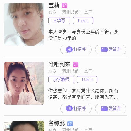
宝莉
48岁  |  河北邯郸  |  离异
未填写
160cm
本人38岁，与身份证年龄不符，身
份证是78年的
打招呼
发留言
唯唯到来
38岁  |  河北邯郸  |  离异
小学教师
160cm
你想要的，岁月凭什么给你，所有
逆袭，都是有备而来，所有光芒，
需要时间才能被看到，所有幸运，
打招呼
发留言
都是努力押下的伏笔。
名称鹏
40岁  |  河北邯郸  |  离异