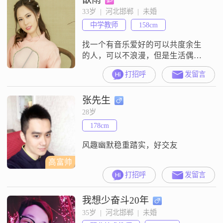
33岁  |  河北邯郸  |  未婚
中学教师
158cm
找一个有音乐爱好的可以共度余生
的人，可以不浪漫，但是生活偶尔
要有仪式感！
打招呼
发留言
张先生
28岁
178cm
风趣幽默稳重踏实，好交友
高富帅
打招呼
发留言
我想少奋斗20年
35岁  |  河北邯郸  |  未婚