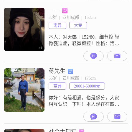
弯抹角，高跟鞋战士，很粘人（所
谓的情感高需求人群）有点分离焦
一一
虑症，咖啡当早餐，喜欢智性恋
32岁  |  四川成都  |  152cm
（主要我有点笨）不玩游戏，不打
离异
大专
牌，不蹦迪，偶尔喝点酒（我抽
烟，介意勿扰）要求对方有经济物
本人：94天蝎｜152/80，细节控 轻
质基础（物质能解决
微强迫症，轻微颜控！性格：活泼
开朗，细腻敏感，真诚，情绪稳
定，浪漫主义者，看重双向尊重与
坦诚沟通，感情里信奉信任包容
##3001##双向付出，也愿意给双方
蒋先生
独立空间！愿望：希望遇见一个本
56岁  |  四川成都  |  176cm
身就很好的人，三观同频，灵魂有
离异
20001-50000元
趣同样浪漫，不想要新鲜感.想要长
久陪伴，想要被坚定的爱，想要最
你好：有缘相遇，也是缘分，大家
简单
相互认识一下吧！本人现在在四川
成都生活，自营公司30余年，性格
随和，稳重可靠，容易相处，为人
真诚可靠##3002##本人一直把家庭
看得很重，同时也追求事业发展
社会太现实