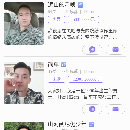
远山的呼唤
64岁  |  四川成都  |  172cm
离异
5001-8000元
静夜思在黑暗与光的缤纷境界里你
的情绪从廣袤的时空下涉过定居在
一首诗歌里把自己剪辑下来深贴于
语言的背后也是成长的一种风景而
你的姿态如禅是经历了成功与失败
反复角逐涌出来的一切都在想象之
简单
中又都在想象之外注:（本人实际年
35岁  |  四川成都  |  182cm
龄，57岁）
未婚
12001-20000元
大家好，我是一位1990年出生的男
士，身高182cm，目前在成都工作。
我的月收入在12001到20000元之
间，拥有大专学历。在性格方面，
我自认为比较稳重可靠，对待事情
认真负责，不轻易放弃。家庭对我
山河阅尽仍少年
来说非常重要，我认为一个和谐的