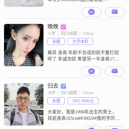
155cm##3002##我目前的工作地在成
都，月收入在12001元到20000元之
间##3002##我的学历是大专
##3002##关于我的性格，朋友们都
晚晚
说我是一个温柔体贴的人，平时也
31岁  |  四川成都  |  158cm
比较善解人意##3002##我平时性格
未婚
大学本科
开朗爱笑，做事乐观积极##30
离异 身高 年龄不合适的就不要打招
呼了 非诚勿扰 希望另一半身高175-
178cm 年龄30-38岁 希望另一半比我
优秀成熟 情绪稳定 不抽烟 不酗酒
不赌博 有稳定的收入 我自己算是比
较独立的 离异勿扰 条件不合适就不
归去
要私信了
28岁  |  四川成都  |  165cm
未婚
5001-8000元
大家好，我是1998年出生的男士，
目前身高165cm##3002##我的学历是
大学本科，现在在成都工作，月收