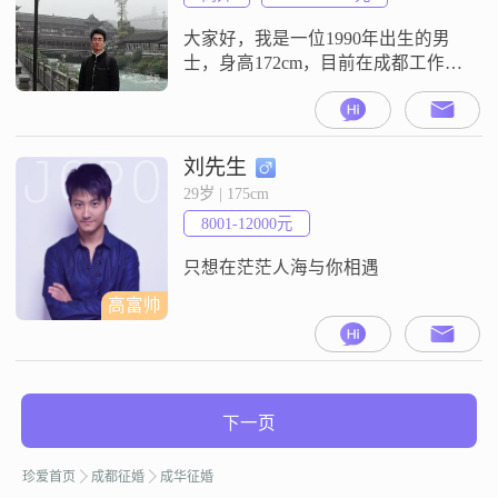
下下厨，散散步，或是窝在沙发躺
在怀里追追剧，过日子就是柴米油
大家好，我是一位1990年出生的男
盐酱醋茶，简
士，身高172cm，目前在成都工作，
月收入在8001到12000元之间。我拥
有硕士学位，平时喜欢用幽默的方
式与人交流，这让我的朋友们总觉
得跟我在一起充满乐趣。性格方
刘先生
面，我是个外向且健谈的人，很容
29岁 | 175cm
易就能和大家打成一片。我对待人
8001-12000元
际关系非常随和，容易相处，不喜
欢计较太多。家庭对我来说非常重
只想在茫茫人海与你相遇
要
高富帅
下一页
珍爱首页
成都征婚
成华征婚