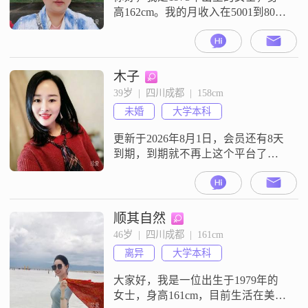
高162cm。我的月收入在5001到8000
元之间，现在在成都工作。我的学
历是高中及以下。关于我的性格，
我是一个乐观积极的人，平时独立
自信，为人随和易相处。我富有同
木子
理心，也很善解人意，对待生活真
39岁  |  四川成都  |  158cm
诚可靠。我热爱生活，懂得享受当
未婚
大学本科
下，同时也非常注重健康管理。我
目前是单身状态，希望在这里遇到
更新于2026年8月1日，会员还有8天
合
到期，到期就不再上这个平台了。
随缘！😂😂找男朋友，有其他目的
的勿扰！定居成都，医疗行业工作
圈子干净且简单！本人和照片相似
度100％以上，希望您也是熟人评价
顺其自然
性格:属于温柔型，情绪稳定熟人评
46岁  |  四川成都  |  161cm
价外形:气质淑女型我不抽烟、不喝
离异
大学本科
酒、不打牌（是完全不碰这些）爱
好健身、旅游、跳舞不接受异地的
大家好，我是一位出生于1979年的
女士，身高161cm，目前生活在美丽