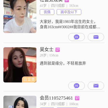
##3002##与人相处，相互尊重
41岁  |  四川成都  |  163cm
##3002##平时也会注意细节，平时
丧偶
高中及以下
在家的时候，喜欢做菜烹饪，也喜
欢养身锻炼##3002##希望
大家好，我是1983年出生的女士，
身高163cm##3002##我目前在成都工
作，月收入在5001-8000元这个范
围，学历是高中及以下##3002##我
的性格比较直率真诚，平时做事温
柔体贴，也还算善解人意##3002##
吴女士
我心思比较细腻敏感，平时挺注重
28岁 | 158cm
细节，待人热情大方，平时也乐于
遇到就是缘分，不轻易放弃
助人##3002##我自认为行动力比较
白富美
会员1105275461
34岁  |  四川成都  |  160cm