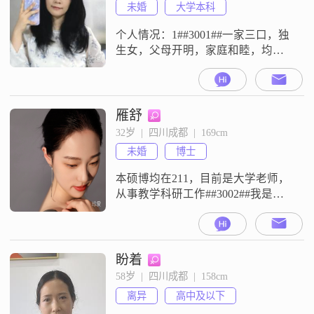
未婚
大学本科
个人情况：1##3001##一家三口，独
生女，父母开明，家庭和睦，均退
休2##3001##成都土著，但习惯说普
通话，四川话不标准（倒反天罡
##d83d####de1d##）3##3001##全日
制本科，市区工作4##3001##三观
雁舒
正，真诚，大方直率，熟e不熟i，乐
32岁  |  四川成都  |  169cm
于接触新鲜事物，也安于当下踏实
未婚
博士
生活5##3001##圈
本硕博均在211，目前是大学老师，
从事教学科研工作##3002##我是一
个为人真诚，乐观积极的人，能够
有同理心##3002##希望对方聊的
来，也是一个乐观积极的人，认真
工作，学历硕士及以上，家庭知书
盼着
达理##3002##
58岁  |  四川成都  |  158cm
离异
高中及以下