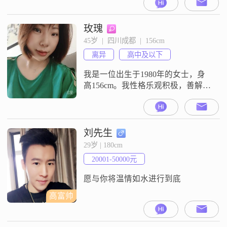
入在5001到8000元之间##3002##关
于我的性格，我是一个情绪稳定的
人，平时也比较包容理解他人
玫瑰
##3002##在与人相处的时候，我觉
45岁  |  四川成都  |  156cm
得责任感强是很重要的品质，我也
离异
高中及以下
在一直这样做##3002##我追求稳定
安逸
我是一位出生于1980年的女士，身
高156cm。我性格乐观积极，善解人
意，喜欢通过美食烹饪和时尚穿搭
来丰富自己的生活。我认为在一段
关系中，互相尊重、信任包容是非
常重要的，只有这样才能实现双向
刘先生
付出，共同进步。我注重平衡工作
29岁 | 180cm
与生活，努力做到在忙碌的工作之
20001-50000元
余，也能保持身心的健康。我相信
健康是生活的基石，只有身体健
愿与你将温情如水进行到底
康，才能更好
高富帅