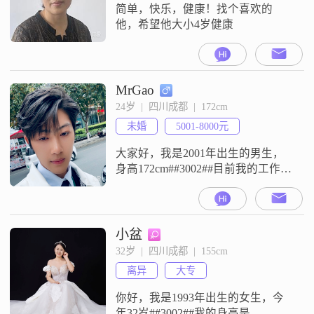
简单，快乐，健康！找个喜欢的
他，希望他大小4岁健康
MrGao
24岁  |  四川成都  |  172cm
未婚
5001-8000元
大家好，我是2001年出生的男生，
身高172cm##3002##目前我的工作地
在成都，学历是大专，月收入在
5001到8000元这个范围##3002##平
时我是一个音乐发烧友，也喜欢外
出旅行，在空闲时间会去不同的地
小盆
方走走看看##3002##我还喜欢整理
32岁  |  四川成都  |  155cm
收纳，平时也会注重个人形象
离异
大专
##3002##另外我也做菜烹饪，会自
己动手
你好，我是1993年出生的女生，今
年32岁##3002##我的身高是