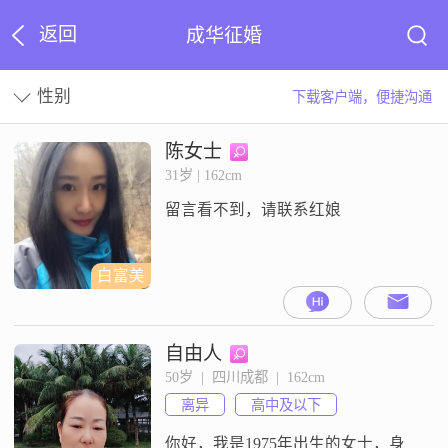
返回
成华征婚
性别
下载客户端，便捷沟通
陈女士
31岁 | 162cm
留言看不到，请联系红娘
白富美
自由人
50岁  |  四川成都  |  162cm
离异
高中及以下
你好，我是1975年出生的女士，身