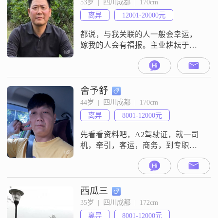
53岁  |  四川成都  |  170cm
家庭是事业成功的基础。因此，我
离异
12001-20000元
在追求事业的同时，也非常注重家
庭的和谐与幸福。我对待感情比较
都说，与我关联的人一般会幸运，
真
嫁我的人会有福报。主业耕耘于大
学讲台，副业专注于家庭教育、心
理咨询。年轻时懵懂、无知，对婚
恋、家庭的理解太过简单。经历多
了以及学习与深耕，才真正明白爱
舍予舒
的能力、三观契合、同频发展的重
44岁  |  四川成都  |  170cm
要。具体的我：· 心态年轻，精神饱
离异
8001-12000元
满，体力在线——用朋友的话说，
“30岁的体格，40岁的担当”。· 有养
先看看资料吧，A2驾驶证，就一司
家的能
机，牵引，客运，商务，到专职，
现在发现除了会开车，自己什么都
不会了……81年11月18日天蝎座，
一个人住成华，有房代步车没有贷
款，老人在老家有房，养老金，儿
西瓜三
子大学毕业工作了，不用管。梦想
35岁  |  四川成都  |  172cm
着：两口子过日子，一起买买菜，
离异
8001-12000元