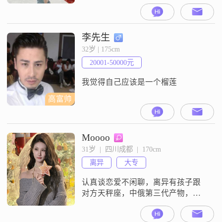
的成都。我拥有大学本科学历，在
工作中勤奋努力，月收入稳定在
3001到5000元之间。我性格细腻敏
感，我喜欢追求简单而真实的幸
李先生
福。特别颜控的勿扰！这个年纪纯
32岁 | 175cm
天然脸，没用过高科技，有岁月痕
20001-50000元
迹很正常，明星也扛不住，期望值
不要太高，免得见面尴尬。天道忌
我觉得自己应该是一个榴莲
满，人
高富帅
Moooo
31岁  |  四川成都  |  170cm
离异
大专
认真谈恋爱不闲聊，离异有孩子跟
对方天秤座，中俄第三代产物，吉
林人定居成都，平面模特（半退状
态）身高170体重90直球选手讨厌拐