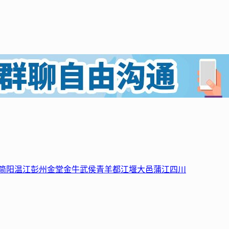
简阳
温江
彭州
金堂
金牛
武侯
青羊
都江堰
大邑
蒲江
四川