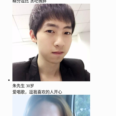
精分逗比 贪吃微胖
朱先生
30岁
爱唱歌，逗我喜欢的人开心