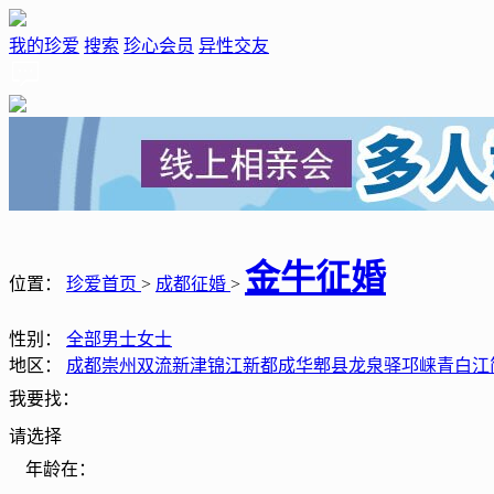
我的珍爱
搜索
珍心会员
异性交友
金牛征婚
位置：
珍爱首页
>
成都征婚
>
性别：
全部
男士
女士
地区：
成都
崇州
双流
新津
锦江
新都
成华
郫县
龙泉驿
邛崃
青白江
我要找：
请选择
年龄在：