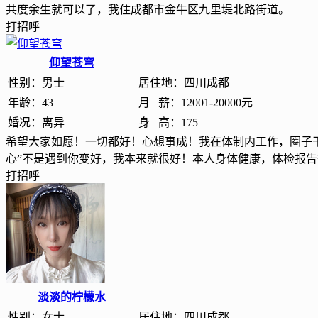
共度余生就可以了，我住成都市金牛区九里堤北路街道。
打招呼
仰望苍穹
性别：
男士
居住地：
四川成都
年龄：
43
月 薪：
12001-20000元
婚况：
离异
身 高：
175
希望大家如愿！一切都好！心想事成！我在体制内工作，圈子
心”不是遇到你变好，我本来就很好！本人身体健康，体检报
打招呼
淡淡的柠檬水
性别：
女士
居住地：
四川成都