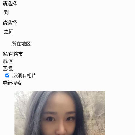
请选择
到
请选择
之间
所在地区：
省/直辖市
市/区
区/县
必须有相片
重新搜索