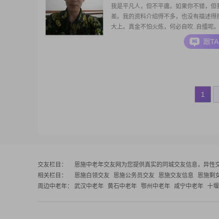
我是平凡人，但不平庸。如果你不错，但
差。我的资料介绍得不多，也没有描述得
大上。真金不怕火炼，何必自吹..自擂呢
力不算强，能够养家，能够使家过上中上层次
跟T
活。我开朗大方坦荡诚实，胆大心细有担
高攀艳荡香飘之人，我求有德有品有礼有
智的女人，一个能干的女人能够引导出一
男人，这
1
交友栏目：
恩施中老年交友网
为您提供真实的同城交友信息，异性
相关栏目：
恩施白领交友
恩施公务员交友
恩施交友信息
恩施剩
周边中老年：
武汉中老年
黄石中老年
鄂州中老年
咸宁中老年
十堰