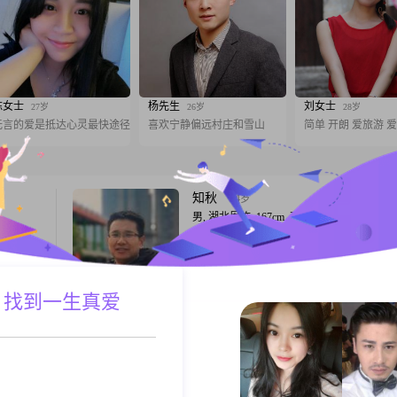
陈女士
杨先生
刘女士
27岁
26岁
28岁
无言的爱是抵达心灵最快途径
喜欢宁静偏远村庄和雪山
简单 开朗 爱旅游 
知秋
54岁
男, 湖北恩施, 167cm, 离异, 政府机构
，身高
身心健康向上，心底善良干净，喜欢运动，
学历是大
活，养花种菜，一日三餐四季相伴，听风赏
我是一个
界～
事情真诚
 找到一生真爱
A联系
跟T
力追求事
，不管是
样心里更
随缘
49岁
女, 湖北恩施, 160cm, 离异, 其他职业
嗨，你好呀！我是一位出生于 1977 年的女