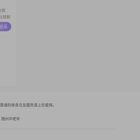
1到
比较耐
，我注
A联系
时光。
力维护
，乐于
靠谱的单身交友服务请上珍爱网。
随州中老年