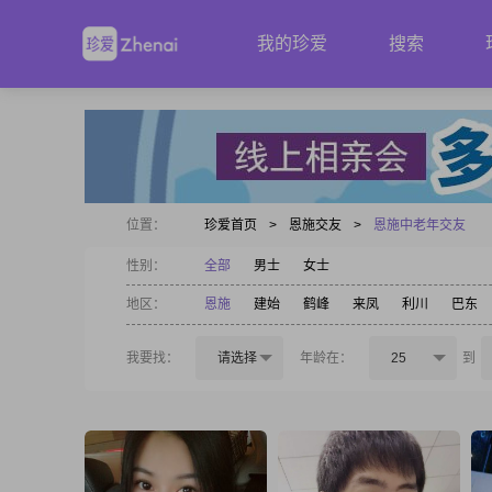
我的珍爱
搜索
位置：
珍爱首页
>
恩施交友
>
恩施中老年交友
性别：
全部
男士
女士
地区：
恩施
建始
鹤峰
来凤
利川
巴东
我要找：
请选择
年龄在：
25
到