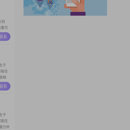
1到
稳重可
。在生
A联系
，对待
。我有
傍晚的
生于
，可能在
我相
2##目
A联系
裕，但
未来的
生于
，可能在
魅力并