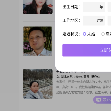
150cm##3002##我的月收入在3001到500
出生日期：
年
现在在恩施工作##3002##我的学历是高
##3002##我是一个随和易相处的人，平
跟T
温柔体贴，也比较善解人意##3002##在
工作地区：
广东
过程中，我是一个真诚可靠的人##3002#
单身状态，
我只在
64岁
婚姻状况：
未婚
离
男, 湖北恩施, 169cm, 离异, 其他职业
余生所求，幸福、自由、快乐。憧憬的画
位会弹吉他的“大女孩”浪迹天涯，边走边
立即
跟T
有缘就有希望
53岁
女, 湖北恩施, 160cm, 离异, 服务业
大家好，我是一位来自湖北的女士，出生于1
年，身高160cm。我性格温柔体贴，善解
是能设身处地地为他人着想。在生活中，
信，乐观积极，面对困难时总能保持坚韧
跟T
度。我的学历是中专，虽然不是很高，但
努力提升自己，通过不断学习和实践来丰