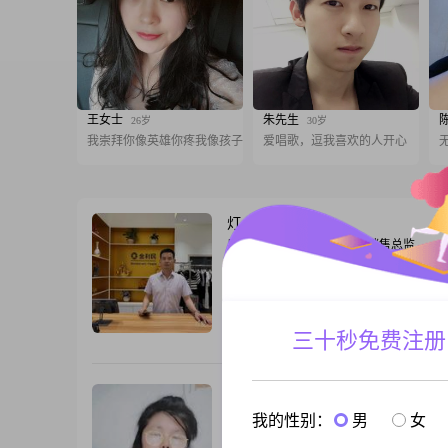
王女士
朱先生
26岁
30岁
我崇拜你像英雄你疼我像孩子
爱唱歌，逗我喜欢的人开心
灯火阑珊处
52岁
男, 湖北恩施, 175cm, 离异, 销售总监
你好，我是1982年出生的男生，今年43岁
175cm，现在在恩施这边工作生活。我的
专，目前月收入在50000元以上。性格上
稳重可靠的人，平时也很乐观积极，对待
三十秒免费注册
跟T
可靠。在事业上我有自己的追求，一直努
业上的稳步发展，也习惯为生活做好规划
工作还是生活，我都喜欢提前安排好，这
沉寂的秋叶
59岁
女, 湖北恩施, 150cm, 离异, 销售总监
我的性别：
男
女
你好，我是1967年出生的女士，今年身高