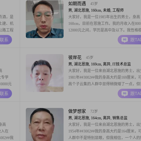
以上，但
如期而遇
45岁
男, 湖北恩施, 160cm, 未婚, 工程师
点酒，是
大家好，我是一位1985年出生的男士，身高
土建、机
160cm，目前在恩施工作。我的月收入在800
公路工程
12000元之间，学历是高中及以下。我性格
师，交通
靠，真诚待人，勤俭节约，有很强的责任感
A联系
跟T
师，原来
活中，我随和易相处，耐心包容，乐观积极
湖北交投
事物总是成熟稳重，家庭对我来说非常重要
渝高速宜
一个爱好，那就是跑步。我喜欢在清晨或者
彼岸花
45岁
时候
男, 湖北恩施, 169cm, 离异, IT技术总监
高
大家好，我是一位来自湖北恩施的男士，出
大专学
1981年##3002##我的身高大约是169厘米
000元
高个子云集的人群中显得稍微矮了一点，但
他人的感
信，身高并不是衡量一个人的全部标准##300
A联系
跟T
致的生活
前，我的月收入在3000元以下，虽然不算富
别安排，
我足够努力，也相信通过我们共同的努力，
温柔体
日子一定会越来越好##3002##
做梦想家
72岁
男, 湖北恩施, 164cm, 离异, 销售总监
身高
大家好，我是一位来自湖北恩施的男士，出
收入在
1954年##3002##我的身高大约是164厘米
02##我
人群中不是特别显眼，但我相信，一个人的