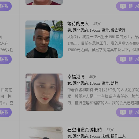
，追求简
不仅仅取决于外在的身高##3002##我目前
A联系
跟T
食烹饪，也
在3000元以下，虽然不算富裕，但我一直秉
快乐
重可靠的原则，努力工作，尽力过好自己的
##3002##我的学历是高中及以
等待的男人
45岁
男, 湖北恩施, 170cm, 离异, 餐饮管理
高
大家好，我是一位出生于1981年的男士，身
收入在
170cm，目前在恩施工作。我的月收入在800
02##我性
12000元之间，虽然学历是高中及以下，但
##在生活
保持着学习和进步的态度。性格方面，我比
A联系
跟T
工作和家
包容，不容易发脾气，懂得退让和理解他人
个比较传统
为成熟稳重是很重要的品质，所以我在处理
会尽量冷静和理智。平时我也很随和易相处
幸福港湾
46岁
和
女, 湖北恩施, 158cm, 离异, 幼师
，目前在
带着真城和期待 去寻找那个对的人认定了
之间，拥
爱，希望对方是一个有担当 有责任心，脾
的人，喜
的，懂得包容和理解的人。我的会员已过期
与人交
信息
A联系
跟T
随和易相
我对待感
。我认
石空谁道真诚相待
53岁
男, 湖北恩施, 170cm, 未婚, 操作工人