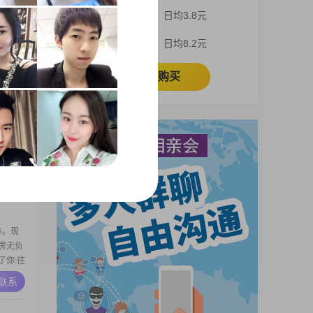
历是高中
3个月
日均3.8元
生活和
，做个体
A联系
1个月
日均8.2元
最大的
同时我
立即购买
m，现
0000
个人性格
什么想
A联系
情里，我
支持
方。现
房无负
了你:往
在哪儿
A联系
信息。