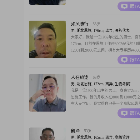
性格理性冷静，在生活中非常注重仪式感
跟T
单而真实的幸福##3002##平时我喜欢美
喜欢登山徒步，这些活动让我感到充实和
##3002##我认为在感
如风随行
55岁
男, 湖北恩施, 176cm, 离异, 医药代表
大家好，我是一位1982年出生的男士，身
176cm，目前在恩施工作##3002##我的月
12001到20000元之间，拥有大专学历##30
格稳重可靠，责任感强，真诚待人##3002
跟T
中，我一直秉持着认真负责的态度，对待
庭都非常用心##3002##我认为自己是一
的人，重视家庭
人在旅途
63岁
男, 湖北恩施, 172cm, 离异, 生物/制药
我是一位1966年出生的男士，身高172cm
恩施工作。我的月收入在8001到12000元
有大专学历。我觉得自己是一个幽默风趣
欢在生活中找乐趣，也善于用幽默的方式
跟T
流，让气氛变得轻松愉快。性格方面，我
处，不喜欢与人计较，更愿意以和为贵。
情非常认真，真诚可靠是我对自己的评价
凯泽
53岁
男, 湖北恩施, 165cm, 离异, 高级管理