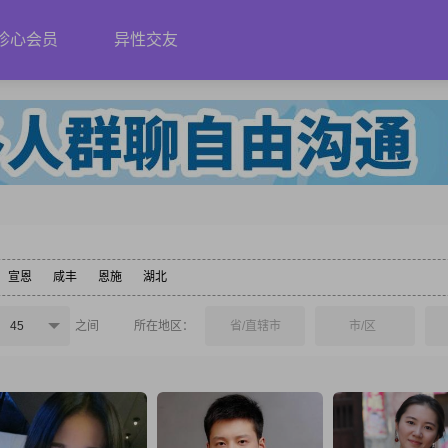
珍心会员
异性交友
宣恩
咸丰
恩施
湖北
45
之间
所在地区：
省/直辖市
市/区