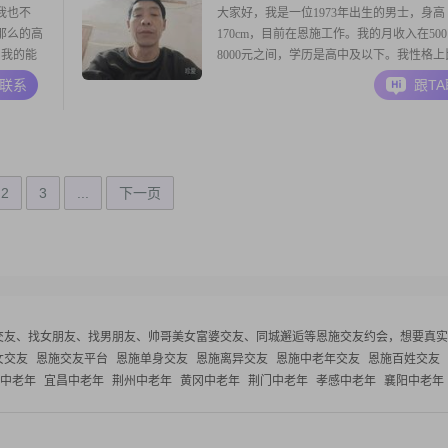
我也不
大家好，我是一位1973年出生的男士，身高
那么的高
170cm，目前在恩施工作。我的月收入在500
。我的能
8000元之间，学历是高中及以下。我性格上
...生
心包容，成熟稳重，随和易相处。在生活中
A联系
跟T
当。我不
重家庭和朋友的感受，喜欢与家人朋友共度
教养的睿
我认为家庭的和谐是最重要的，所以我会尽
个成功的
家庭的温暖和幸福。对待朋友，我也很真诚
助人
2
3
...
下一页
交友、找女朋友、找男朋友、帅哥美女富婆交友、同城邂逅等
恩施交友约会，想要真实
女交友
恩施交友平台
恩施单身交友
恩施离异交友
恩施中老年交友
恩施百姓交友
中老年
宜昌中老年
荆州中老年
黄冈中老年
荆门中老年
孝感中老年
襄阳中老年