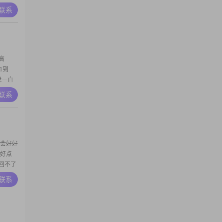
的月收入
A联系
持着稳
生活
高
1到
我一直
较耐心
A联系
。我认
事情时
，喜欢
就会好好
气好点
回不了
A联系