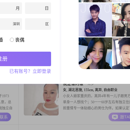
0元之间，
恩施工作。我的身高大概 160cm，虽然学
月
日
中及以下
及以下，但我相信这并不影响我去好好经营
时性格比较
感情。我现在每个月收入能有 8000元以上
A联系
跟T
与人交往的
经营，经济上还算比较独立的。我觉得自己
深圳
区
#我目前是
特点就是温柔体贴，懂得照顾他人的感受。
也独立自信，能够处理好生活中的各种事情
悦容山庄
45岁
婚
丧偶
男, 湖北恩施, 160cm, 离异, 未填写
面是与一
大家好，我是1982年出生的男士，身高160c
唱。
在在恩施工作##3002##我的月收入在12001到2
注册
元之间，学历是高中及以下##3002##我这
比较直接，平时热情开朗，也善于沟通，有
A联系
跟T
已有账号？立即登录
法都会直说，不喜欢绕弯子##3002##在感
觉得三观契合很重要，也希望两个人能互相
##3001##
我是谁的谁
52岁
女, 湖北恩施, 155cm, 离异, 自由职业
973
小女人娘家重庆的，离异4年有一儿子跟男
人意，总
单身一人想找个；50一一60岁左右有独立住
我独立自
担重情专一体贴细心的男仕为伴。如果认定
不拔的态
后余生陪你一起哭一起笑一起玩一起闹，你
A联系
跟T
我一直在
哪里就是我的家。我不是会员看不到你们的
富自己的