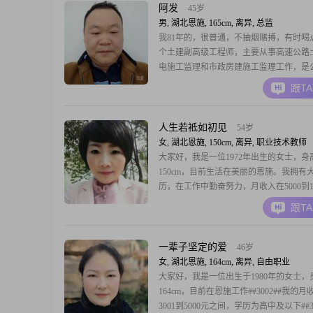
知识和经验。目前，我的月收入在3000元
阿发
45岁
我
男, 湖北恩施, 165cm, 离异, 总监
我81年的，很普通，不抽烟赌搏，有时喝
个土建副高级工程师，主要从事高速公路
电施工监理和市政房建施工监理工作，是
一级建造师、广西房建市政水利二级建造
跟T
部建设部监理工程师，道路桥隧检测工程
在南宁国企总部上班，现在刚回家乡加入
集团，是项目负责人，目前在湖北G50沪
人生若袛如初见
54岁
昌至恩施
女, 湖北恩施, 150cm, 离异, 职业技术教师
大家好，我是一位1972年出生的女士，身
150cm，目前生活在美丽的恩施。我拥有
历，在工作中勤奋努力，月收入在5000到10
之间。我性格开朗，总是爱笑，善于理解
跟T
受，随和易相处。热爱生活的我，喜欢精
方式，无论是日常的小细节还是偶尔的特
都能让我感到满足和快乐。在生活中，我
一辈子坚定的爱
46岁
贴，乐
女, 湖北恩施, 164cm, 离异, 自由职业
大家好，我是一位出生于1980年的女士，
164cm，目前在恩施工作##3002##我的月
3001到5000元之间，学历为高中及以下##30