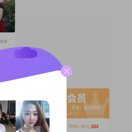
爱生活
热爱生
月看世
A联系
12个月
日均1.06元
士，在